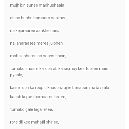
mujh bin sunee madhushaala
ab na hushn hamaara saathee,
na kajaraaree aankhe hain,
na laharaatee meree julphen,
mahak bharee na saanse hain,
tumako shaant karoon ab kaise,may kee tootee main 
pyaala,
kaise rooh ka roop dikhaoon,tujhe banaoon matavaala.
kaash ki jism hamaaree hotee,
tumako gale laga letee,
rote dil kee mahafil phir se,