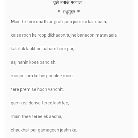
तुझे बनाऊं मतवाला।
!!! मधुसूदन !!!
ain to tere saath priy,rab juda jism se kar daala,
M
kaise rooh ka roop dikhaoon,tujhe banaoon matavaala.
kalatak laakhon pahare ham par,
aaj nahin koee bandish,
magar jism ke bin pagalee main,
tere prem se hoon vanchit,
gam kee dariya teree kishtee,
main thee teree ek aasha,
chaukhat par gamageen jashn ka,