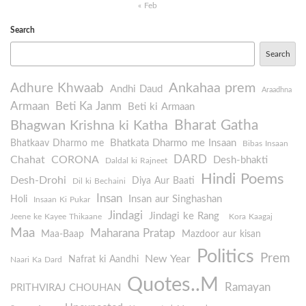
« Feb
Search
Search
Ankahaa prem
Adhure Khwaab
Andhi Daud
Araadhna
Armaan
Beti Ka Janm
Beti ki Armaan
Bharat Gatha
Bhagwan Krishna ki Katha
Bhatkata Dharmo me Insaan
Bhatkaav Dharmo me
Bibas Insaan
DARD
Chahat
CORONA
Desh-bhakti
Daldal ki Rajneet
Hindi Poems
Desh-Drohi
Diya Aur Baati
Dil ki Bechaini
Insan
Insan aur Singhashan
Holi
Insaan Ki Pukar
Jindagi
Jindagi ke Rang
Jeene ke Kayee Thikaane
Kora Kaagaj
Maa
Maharana Pratap
Maa-Baap
Mazdoor aur kisan
Politics
Prem
New Year
Nafrat ki Aandhi
Naari Ka Dard
Quotes..M
Ramayan
PRITHVIRAJ CHOUHAN