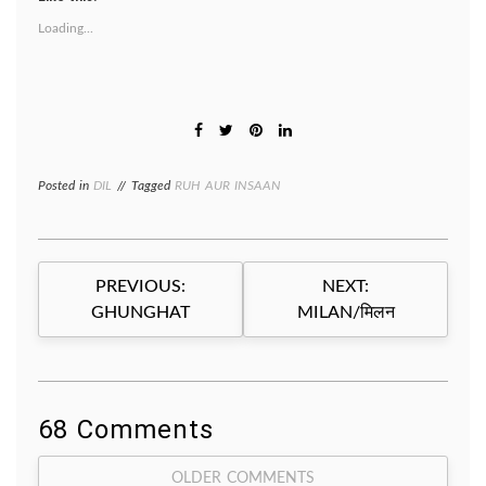
Loading...
Posted in
DIL
Tagged
RUH AUR INSAAN
Post
PREVIOUS:
NEXT:
navigation
GHUNGHAT
MILAN/मिलन
68 Comments
Comment
OLDER COMMENTS