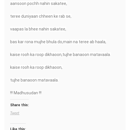
aansoon pochh nahin sakatee,
teree duniyaan chheen ke rab se,
vaapas la bhee nahin sakatee,
bas kar rona mujhe bhula do,main na teree ab haala,
kaise rooh ka roop dikhaoon,tujhe banaoon matavaala.
kaise rooh ka roop dikhaoon,
tujhe banaoon matavaala.
!!! Madhusudan !!!
Share this:
Tweet
Like this: