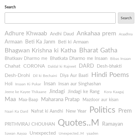
Search
Search
Ankahaa prem
Adhure Khwaab
Andhi Daud
Araadhna
Armaan
Beti Ka Janm
Beti ki Armaan
Bharat Gatha
Bhagwan Krishna ki Katha
Bhatkata Dharmo me Insaan
Bhatkaav Dharmo me
Bibas Insaan
DARD
Chahat
CORONA
Desh-bhakti
Daldal ki Rajneet
Hindi Poems
Desh-Drohi
Diya Aur Baati
Dil ki Bechaini
Insan
Insan aur Singhashan
Holi
Insaan Ki Pukar
Jindagi
Jindagi ke Rang
Jeene ke Kayee Thikaane
Kora Kaagaj
Maa
Maharana Pratap
Maa-Baap
Mazdoor aur kisan
Politics
Prem
New Year
Nafrat ki Aandhi
Naari Ka Dard
Quotes..M
Ramayan
PRITHVIRAJ CHOUHAN
Unexpected
Sawan Aayaa
Unexpected..M
yaaden