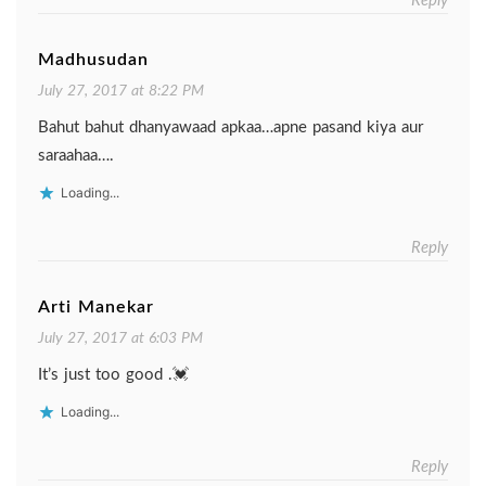
Reply
Madhusudan
July 27, 2017 at 8:22 PM
Bahut bahut dhanyawaad apkaa…apne pasand kiya aur
saraahaa….
Loading...
Reply
Arti Manekar
July 27, 2017 at 6:03 PM
It’s just too good .💓
Loading...
Reply