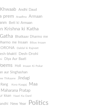
 Khwaab
Andhi Daud
a prem
Armaan
Araadhna
Janm
Beti ki Armaan
 Krishna ki Katha
 Gatha
Bhatkaav Dharmo me
Dharmo me Insaan
Bibas Insaan
CORONA
Daldal ki Rajneet
Desh-Drohi
esh-bhakti
Diya Aur Baati
ni
Poems
Holi
Insaan Ki Pukar
an aur Singhashan
Jindagi
yee Thikaane
Maa
e Rang
Kora Kaagaj
Maharana Pratap
r kisan
Naari Ka Dard
Politics
New Year
Aandhi