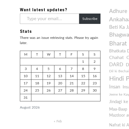
Want latest updates?
Adhure
Type
Ankaha
Subscribe
your
email…
Beti Ka 
Stats
Bhagwan
There was an issue retrieving stats. Please try again
Bharat
later.
Bhatkata 
M
T
W
T
F
S
S
Chahat
1
2
DARD
D
3
4
5
6
7
8
9
Dil ki Bechai
10
11
12
13
14
15
16
Hindi 
17
18
19
20
21
22
23
Insan
Ins
24
25
26
27
28
29
30
Jeene ke Ka
31
Jindagi k
August 2026
Maa-Baap
Mazdoor au
« Feb
Nafrat ki 