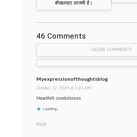
बौखलाहट लाजमी है।
46 Comments
Comment
OLDER COMMENTS
navigation
Myexpressionofthoughtsblog
October 12, 2019 at 1:23 AM
Heartfelt condolences
Loading...
Reply