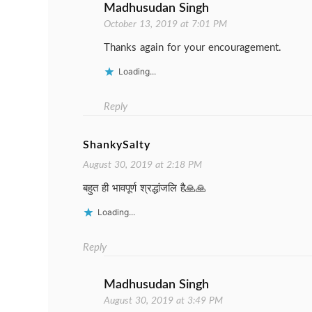
Madhusudan Singh
October 13, 2019 at 7:01 PM
Thanks again for your encouragement.
Loading...
Reply
ShankySalty
August 30, 2019 at 2:18 PM
बहुत ही भावपूर्ण श्रद्धांजलि है🙏🙏
Loading...
Reply
Madhusudan Singh
August 30, 2019 at 3:49 PM