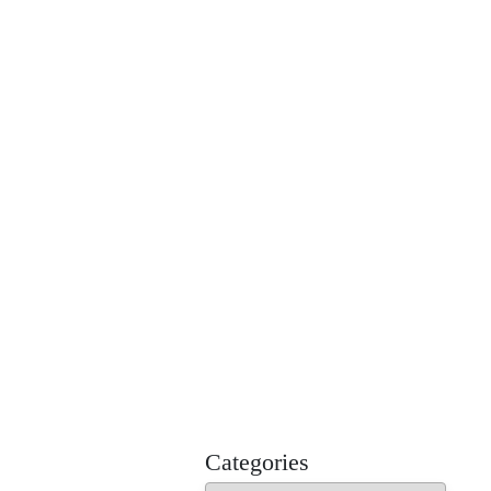
MADHUREO
Madhusudan Singh Poems
Categories