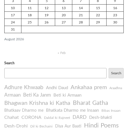
3
4
5
6
7
8
9
10
11
12
13
14
15
16
17
18
19
20
21
22
23
24
25
26
27
28
29
30
31
August 2026
« Feb
Search
Search
Ankahaa prem
Adhure Khwaab
Andhi Daud
Araadhna
Armaan
Beti Ka Janm
Beti ki Armaan
Bharat Gatha
Bhagwan Krishna ki Katha
Bhatkata Dharmo me Insaan
Bhatkaav Dharmo me
Bibas Insaan
DARD
Chahat
CORONA
Desh-bhakti
Daldal ki Rajneet
Hindi Poems
Desh-Drohi
Diya Aur Baati
Dil ki Bechaini