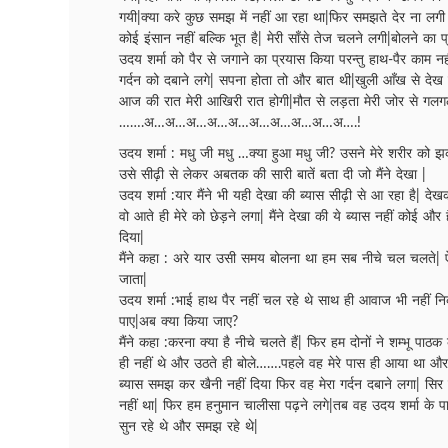
गयी|क्या करे कुछ समझ में नहीं आ रहा था|फिर समझते देर ना लगी
कोई इंसान नहीं बल्कि भूत है| मेरी साँसे तेज चलने लगी|बोलने का 
उदय शर्मा को पैर से जगाने का प्रयास किया परन्तु हाथ-पैर काम न
गर्दन को दबाने लगे| सपना होता तो और बात थी|खुली आँख से देख
आज की रात मेरी आखिरी रात होगी|मौत से लड़ता मेरी जोर से गल
…….अ…अ…अ…अ…अ…अ…अ…अ…अ…अ….!
उदय शर्मा : मधु जी मधु …क्या हुआ मधु जी? उसने मेरे शरीर को झकझ
उसे सीढ़ी से लेकर अबतक की सारी बातें बता दी जो मैंने देखा |
उदय शर्मा :यार मैंने भी यही देखा की ब्यास सीढ़ी से आ रहा है| देख
वो आते ही मेरे को छेड़ने लगा| मैंने देखा की ये ब्यास नहीं कोई और
दिया|
मैंने कहा : अरे यार उसी समय बोलना था हम सब नीचे चल चलते| ऐ
जाता|
उदय शर्मा :भाई हाथ पैर नहीं चल रहे थे साथ ही आवाज भी नहीं 
पाए|अब क्या किया जाए?
मैंने कहा :करना क्या है नीचे चलते हैं| फिर हम दोनों ने शम्भू पाठक
ही नहीं थे और उठते ही बोले…….पहले वह मेरे पास ही आया था और हम
ब्यास समझ कर खैनी नहीं दिया फिर वह मेरा गर्दन दबाने लगा| सि
नहीं था| फिर हम हनुमान चालीसा पढ़ने लगे|तब वह उदय शर्मा के
सुन रहे थे और समझ रहे थे|