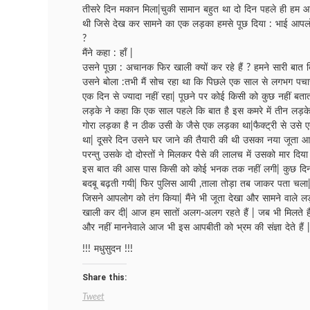
तीसरे दिन मकान मिला|चुकी सामान बहुत था दो दिन पहले ही हम आ
थी जिसे देख कर सामने का एक लड़का हमसे पूछ दिया : भाई आपलो
?
मैंने कहा : हाँ |
उसने पूछा : अचानक फिर खाली क्यों कर रहे हैं ? हमने सारी बात बि
उसने बोला :तभी मैं सोच रहा था कि पिछले एक साल से लगभग पचासो
एक दिन से ज्यादा नहीं रहा| पूछने पर कोई किसी को कुछ नहीं बतात
लड़के ने कहा कि एक साल पहले कि बात है इस कमरे में तीन लड़के
गोरा लड़का है न ठीक उसी के जैसे एक लड़का था|फैक्ट्री से उसे
था| दूसरे दिन उसने घर जाने की तैयारी की थी उसका नया जूता 
परन्तु उसके दो दोस्तों ने मिलकर पैसे की लालच में उसको मार द
इस बात की आस पास किसी को कोई भनक तक नहीं लगी| कुछ दिन
बदबू बढ़ती गयी| फिर पुलिस आयी ,ताला तोड़ा तब जाकर पता चला|
जिसने आपलोग को तंग किया| मैंने भी जूता देखा और सामने वाले लड़क
खाली कर दी| आज हम सातों अलग-अलग रहते हैं | जब भी मिलते है
और नहीं माननेवाले आज भी इस आपबीती को भ्रम की संज्ञा देते हैं |
!!! मधुसुदन !!!
Share this:
Tweet