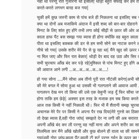
नहीं था परन्तु रात गुजारनी थी इसलिए थोड़ी बहुत सफाई कर हम तीन
करते-करते लगभग बारह बज गया|
चुकी हमें कुछ जरुरी काम से पांच बजे ही निकलना था इसलिए सब 
क्या था दोनों अब मजाकिये अंदाज में इसी शब्द को बार-बार दोहरान
मिनट के लिए शांत हुए होंगे तभी लगा कोई सीढ़ी से ऊपर की ओर आ 
काला हाफ पैंट बस समझ गया ब्यास ही होगा क्योंकि वह बहुत काला
पीता था इसलिए बकबक की डर से हम सभी सोने का नाटक करने लग
नीचे सो गया| उसके शरीर मेरे पैर से छू रहा था| मैंने खुद को ऊप
ना मिल जाए और फिर रात बेकार| थोड़ी देर बाद वह उठा और सिर
सभी चुपचाप आँख बंद कर पड़े रहे|मुश्किल से पांच मिनट हुए होंग
की आवाज आने लगी …अ…अ…अ…अ…अ…..!
हो गया सोना …..मैंने सोचा अब तीनो पूरी रात नौटंकी करेगा|अभी स
की मेरे बगल में सोया हुआ था उसकी भी गलगलाने की आवाज
पागलपन देख मन तो किया की उसे एक केहुनी जड़ दूँ फिर सोंचा 
होगा ताकि हम छेड़े| अक्सर इस तरह के मजाक हम सब किया करत
आज तक किसी ने नहीं निकाली थी। फिर भी मैं शैतानी समझ चुपचा
अचानक मेरे पैर पर किसी ने अपना पैर रख दिया|मेरे गुस्से का ठिका
तो देखा ब्यास है,वही गोरा जांघ| समझते देर ना लगी की अब सरारत ब
अपनी आँखे बंद कर ली परन्तु वह नहीं माना और अपने शरीर का सारा
तिलमिला कर मैंने आँखे खोली और कुछ बोलने ही वाला था की सामन
गया|वही गोरा जांघ,काला पैंट,काली टी शर्ट परन्तु गर्दन के ऊपर का 