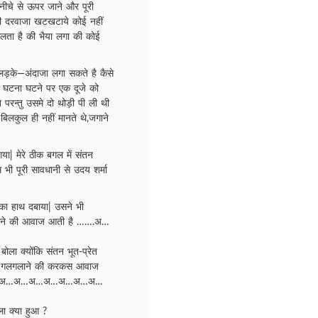
 नीचे से ऊपर जाने और पूरी
ा भी दरवाजा खटखटाये कोई नहीं
ोलता है की भैया लगा की कोई
 लड़के—अंदाजा लगा सकते है कैसे
भी घटना घटने पर एक दूजे को
 परन्तु उसमे दो थोड़ी पी ली थी
बिलकुल ही नहीं मानते थे,जगाने
या| मेरे ठीक बगल में संतन
भी पूरी सावधानी से उदय शर्मा
 का हाथ दबाया| उसने भी
गलगलाने की आवाज आती है …….अ…
 बोला क्योंकि संतन भूत-प्रेत
क की गलगलाने की करकस आवाज
…अ…अ…अ…अ…अ…अ…अ…अ…
ला क्या हुआ ?