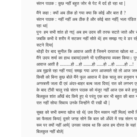
संतन पाठक : कुछ नहीं बहुत जोर से पेट में दर्द हो रहा था |
मैंने कहा : क्यों अब ठीक हो गया क्या कि कोई और बात है ?
संतन पाठक : नहीं नहीं अब ठीक है और कोई बात नहीं| भला पंडित 
रहा था|
पुनः हम सभी शांत हो गए| अब हम उदय की तरफ सटते जाते और स
जबकि कभी वे शरीर में सटकर नहीं सोते थे| हम समझ गए वे डर रहे है
सटने दिया|
थोड़ी देर बाद सुनील कि आवाज आती है जिसने दरवाजा खोला था
मैंने उदय शर्मा का हाथ दबाया|उसने भी प्रतिक्रया ब्यक्त किया। 
आवाज आती है ……….हो …हो ……..हो ……हो …हो ……..हो …!
अब मुझसे रहा नहीं गया| समझ गया अगर आजमाते रहे तो आज जरू
किसी को बिना कुछ बोले मैंने फूल आवाज में डेक चालु कर हनुमान
अगरबत्ती जला दी एवं अंदर-बाहर बल्ब जला दिया| रात को लगभग एक
के बाद टीवी चालु रखे संतन पाठक को मंजूर नहीं आज एक बजे हनुम
बिलकुल शांत आँखें बंद किये हुए थे परंतु एक बार भी बहुत की बात न
रात नहीं सोया सिवाय उनके जिन्होंने पी रखी थी |
सुबह को सभी कमरा खोज रहे थे| उस दिन मकान नहीं मिला| सभी कि
का फैसला किया| दूसरे जगह सोने कि बात को अँधेरे में रख संतन
रूम पर क्यों नहीं आये| उनका जवाब था कि आज हम दोस्त के यहां सो
बिलकुल नहीं बोले|