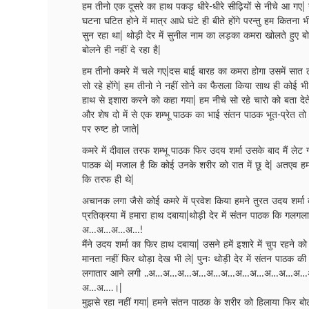
हम तीनो एक दूसरे का हाथ पकड़ धीरे-धीरे सीढ़ियों से नीचे आ गए|
घटना घटित होने में मात्र आधे घंटे ही बीते होंगे परन्तु हम कितन
सुन रहा था| थोड़ी देर में सुनील नाम का लड़का कमरा खोलते हुए ब
बोलने ही नहीं दे रहा है|
हम तीनो कमरे में चले गए|दस बाई बारह का कमरा होगा उसमें सात
सो रहे होंगे| हम तीनो ने नहीं सोने का फैसला किया साथ ही कोई 
हाथ से इशारा करने को कहा गया| हम नीचे सो रहे चारो को बता देते
और शेष दो में से एक शम्भू पाठक का भाई संतन पाठक भूत-प्रेत तो 
पर रुष्ट हो जाते|
कमरे में दीवाल तरफ शम्भू पाठक फिर उदय शर्मा उसके बाद मैं लेट ग
पाठक थे| मजाल है कि कोई उनके शरीर को रात में छू दे| अतएव हम 
कि तरफ ही थे|
अचानक लगा जैसे कोई कमरे में प्रवेश किया हमने तुरत उदय शर्मा
प्रतिक्रया में हमारा हाथ दबाया|थोड़ी देर में संतन पाठक कि 
अ…अ…अ…अ…!
मैंने उदय शर्मा का फिर हाथ दबाया| उसने हमें इशारे में चुप रहने को
मानता नहीं फिर थोड़ा देख भी ले| पुनः थोड़ी देर में संतन पाठ
लगातार आने लगी ..अ…अ…अ…अ…अ…अ…अ…अ…अ…अ
अ…अ….।|
मुझसे रहा नहीं गया| हमने संतन पाठक के शरीर को हिलाया फिर बो