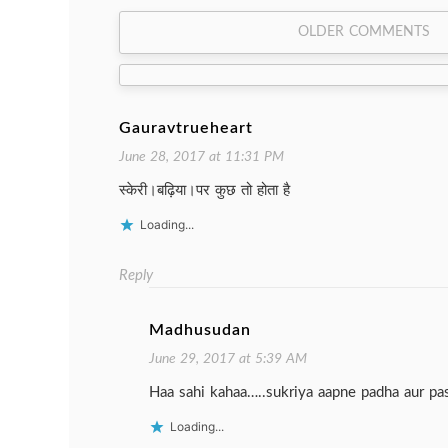
Comment
OLDER COMMENTS
navigation
Gauravtrueheart
June 28, 2017 at 11:31 PM
स्केरी।बढ़िया।पर कुछ तो होता है
Loading...
Reply
Madhusudan
June 29, 2017 at 5:39 AM
Haa sahi kahaa…..sukriya aapne padha aur pa
Loading...