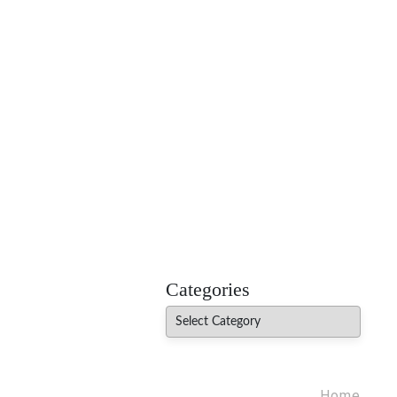
MADHUREO
Madhusudan Singh Poems
Categories
Categories
Home