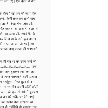
ो लेट गए | एक दूसरे से बाते
से बोला “भाई अब सो जा|” फिर
े लगे, किसी तरह हम तीनो पांच
रहा है| देखा गोरा जांघ और
 पैंट पहनता था साथ ही शराब भी
े| वह आया और हमारे पैर के
र कर लिया ताकि उसे कुछ बहाना
 की तरफ जा कर सो गया| हम
े अचानक शम्भू पाठक की गलगलाने
ोच ही रहा था की उदय शर्मा जो
 आयी …..अ…अ…अ…अ…अ…..! इस
जरूर जान बूझकर ऐसा कर रहा
े थे।मगर गलगलाने वाली आवाज
प रहा|कुछ मिनट हुआ होगा
ना ना रहा मैंने अपनी आँखें खोली
्यास की शुरू हो गयी|मैं चुपचाप
 बल मेरे शरीर पर देने लगा|
े का नजारा देख हतप्रभ रह
भाग ही नहीं|मेरी तो हवाईयां उड़