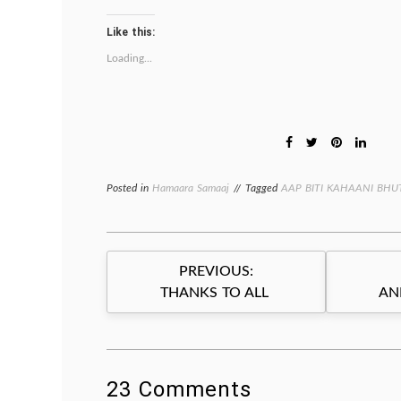
Like this:
Loading...
Posted in
Hamaara Samaaj
Tagged
AAP BITI KAHAANI BHU
Post
PREVIOUS:
navigation
THANKS TO ALL
AN
23 Comments