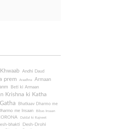
n
 Khwaab
Andhi Daud
a prem
Armaan
Araadhna
Janm
Beti ki Armaan
 Krishna ki Katha
 Gatha
Bhatkaav Dharmo me
Dharmo me Insaan
Bibas Insaan
CORONA
Daldal ki Rajneet
Desh-Drohi
esh-bhakti