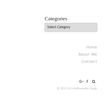
MADHUREO
Madhusudan Singh Poems
Categories
Categories
Home
About Me
Contact
Search
for:
© 2017-24 Madhusudan Singh