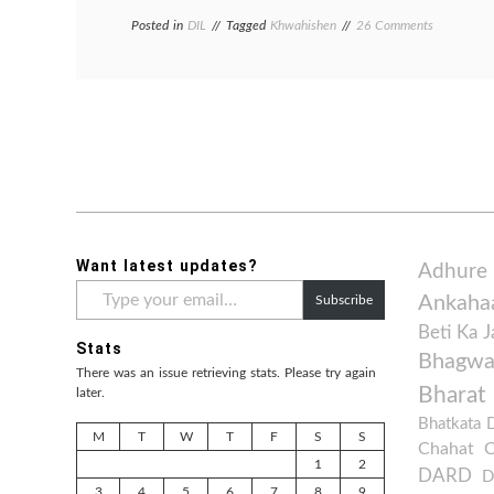
on
Posted in
DIL
Tagged
Khwahishen
26 Comments
Khwahishe
Want latest updates?
Adhure
Type
Ankaha
Subscribe
your
email…
Beti Ka 
Stats
Bhagwan
There was an issue retrieving stats. Please try again
Bharat
later.
Bhatkata 
M
T
W
T
F
S
S
Chahat
1
2
DARD
D
3
4
5
6
7
8
9