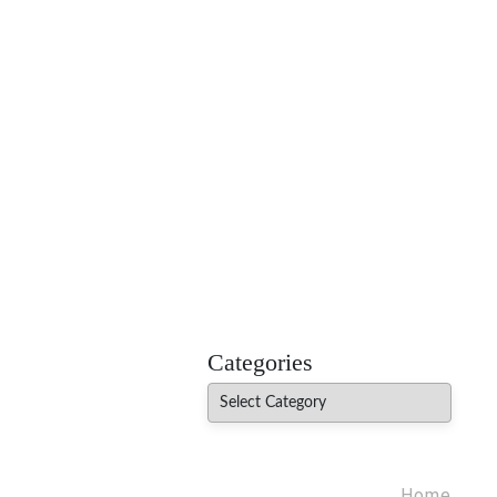
MADHUREO
Madhusudan Singh Poems
Categories
Categories
Home