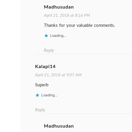
Madhusudan
April 21, 2018 at 8:16 PM
Thanks for your valuable comments.
Loading...
Reply
Kalapi14
April 21, 2018 at 9:07 AM
Superb
Loading...
Reply
Madhusudan