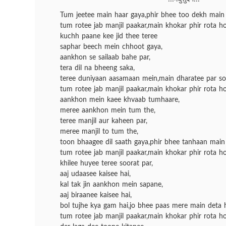
Tum jeetee main haar gaya,phir bhee too dekh main
tum rotee jab manjil paakar,main khokar phir rota h
kuchh paane kee jid thee teree
saphar beech mein chhoot gaya,
aankhon se sailaab bahe par,
tera dil na bheeng saka,
teree duniyaan aasamaan mein,main dharatee par so
tum rotee jab manjil paakar,main khokar phir rota h
aankhon mein kaee khvaab tumhaare,
meree aankhon mein tum the,
teree manjil aur kaheen par,
meree manjil to tum the,
toon bhaagee dil saath gaya,phir bhee tanhaan main
tum rotee jab manjil paakar,main khokar phir rota h
khilee huyee teree soorat par,
aaj udaasee kaisee hai,
kal tak jin aankhon mein sapane,
aaj biraanee kaisee hai,
bol tujhe kya gam hai,jo bhee paas mere main deta 
tum rotee jab manjil paakar,main khokar phir rota h