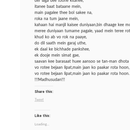
der laga dee toone kitanee,
itanee baat bataane mein,
main pagalee thee bol sakee na,
roka na tum jaane mein,
kahaan hai manjil kaisee duniyaan,bin dhaage kee m
meree duniyaan tumame pagale, yaad mein teree ro
khud ko ab vo rok na paaye,
do dil saath mein garaj uthe,
ek daal ke bichhade pankshee,
ek dooje mein simat gae,
saavan kee barasaat huee aansoo se tan-man dhota
vo rotee bejaan lipat,main jaan ko paakar rota hoon,
vo rotee bejaan lipat,main jaan ko paakar rota hoon.
!!!Madhusudan!!!
Share this:
Tweet
Like this:
Loading...