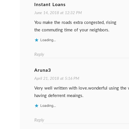
Instant Loans
June 14, 2018 at 12:32 PM
You make the roads extra congested, rising
the commuting time of your neighbors.
Loading...
Reply
Aruna3
April 21, 2018 at 5:16 PM
Very well written with love.wonderful using the 
having deferrent meaings.
Loading...
Reply