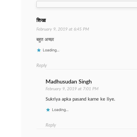
navigation
शिखा
February 9, 2019 at 6:45 PM
बहुत अच्छा
Loading...
Reply
Madhusudan Singh
February 9, 2019 at 7:01 PM
Sukriya apka pasand karne ke liye.
Loading...
Reply