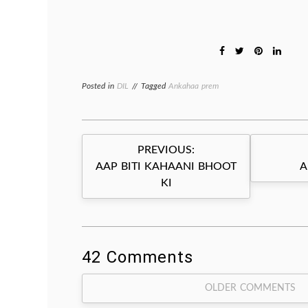
Posted in
DIL
Tagged
Ankahaa prem
Post
PREVIOUS:
navigation
AAP BITI KAHAANI BHOOT
A
KI
42 Comments
Comment
OLDER COMMENTS