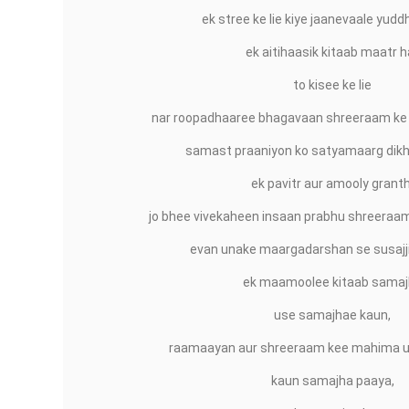
ek stree ke lie kiye jaanevaale yudd
ek aitihaasik kitaab maatr ha
to kisee ke lie
nar roopadhaaree bhagavaan shreeraam ke l
samast praaniyon ko satyamaarg dik
ek pavitr aur amooly granth
jo bhee vivekaheen insaan prabhu shreeraa
evan unake maargadarshan se susajji
ek maamoolee kitaab samaj
use samajhae kaun,
raamaayan aur shreeraam kee mahima u
kaun samajha paaya,