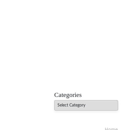
MADHUREO
Madhusudan Singh Poems
Categories
Categories
Home