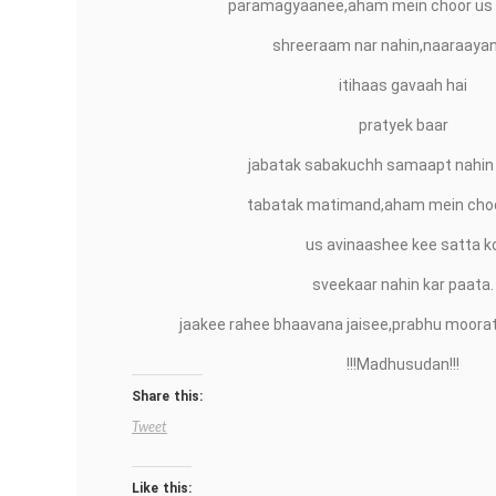
paramagyaanee,aham mein choor us r
shreeraam nar nahin,naaraayan
itihaas gavaah hai
pratyek baar
jabatak sabakuchh samaapt nahin 
tabatak matimand,aham mein choo
us avinaashee kee satta k
sveekaar nahin kar paata.
jaakee rahee bhaavana jaisee,prabhu moorat 
!!!Madhusudan!!!
Share this:
Tweet
Like this: