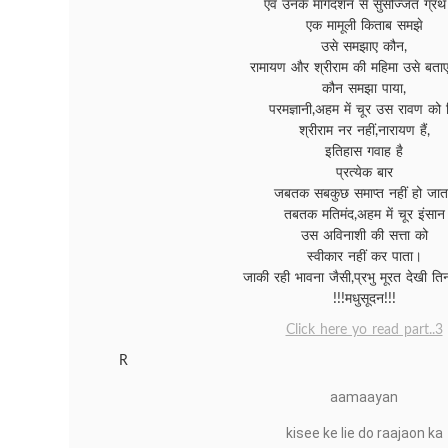
एवं उनके मार्गदर्शन से सुसज्जित ग्रं
एक मामूली किताब समझे
उसे समझाए कौन,
रामायण और श्रीराम की महिमा उसे बता
कौन समझा पाया,
परमज्ञानी,अहम में चूर उस रावण को
श्रीराम नर नहीं,नारायण हैं,
इतिहास गवाह है
प्रत्येक बार
जबतक सबकुछ समाप्त नहीं हो जात
तबतक मतिमंद,अहम में चूर इंसान
उस अविनाशी की सत्ता को
स्वीकार नहीं कर पाता।
जाकी रही भावना जैसी,प्रभु मूरत देखी ति
!!!मधुसूदन!!!
Click here yo read part..3
R
aamaayan
kisee ke lie do raajaon ka