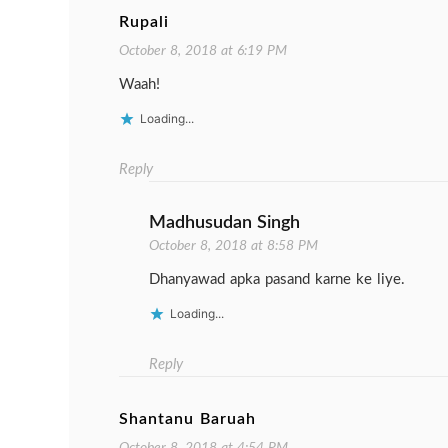
Rupali
October 8, 2018 at 6:19 PM
Waah!
Loading...
Reply
Madhusudan Singh
October 8, 2018 at 8:58 PM
Dhanyawad apka pasand karne ke liye.
Loading...
Reply
Shantanu Baruah