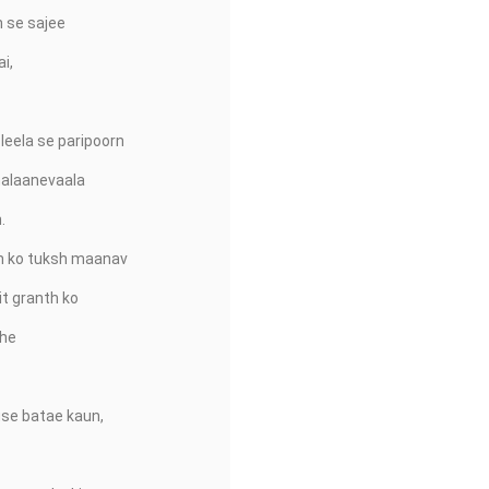
h se sajee
i,
eela se paripoorn
halaanevaala
.
m ko tuksh maanav
t granth ko
he
se batae kaun,