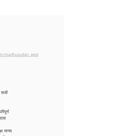
.in/madhusudan_aepl
े सजी
िपूर्ण
वाला
क्ष मानव