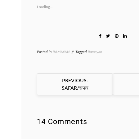
Loading...
Posted in
RAMAYAN
Tagged
Ramayan
Post
PREVIOUS:
navigation
SAFAR/सफर
14 Comments