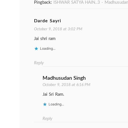
Pingback:
ISHWAR SATYA HAIN..3 - Madhusudan
Darde Sayri
October 9, 2018 at 3:02 PM
Jai shri ram
Loading...
Reply
Madhusudan Singh
October 9, 2018 at 6:16 PM
Jai Sri Ram.
Loading...
Reply