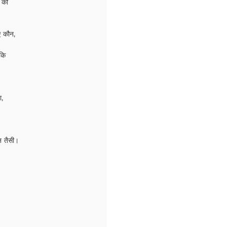
थ को
ए कौन,
 कि
ा,
न तैसी।