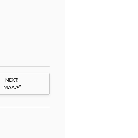
NEXT:
MAA/माँ