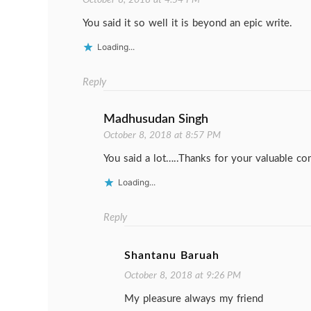
October 8, 2018 at 4:54 PM
You said it so well it is beyond an epic write.
Loading...
Reply
Madhusudan Singh
October 8, 2018 at 8:57 PM
You said a lot…..Thanks for your valuable c
Loading...
Reply
Shantanu Baruah
October 8, 2018 at 9:26 PM
My pleasure always my friend