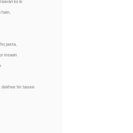
aavan ko ki
 hain,
ho jaata,
r insaan
o
dekhee tin taisee.