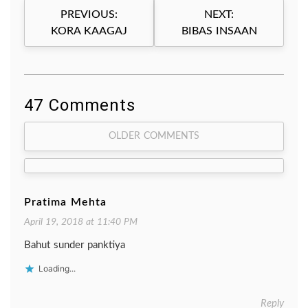
Post
PREVIOUS:
NEXT:
navigation
KORA KAAGAJ
BIBAS INSAAN
47 Comments
Comment
OLDER COMMENTS
navigation
Pratima Mehta
April 19, 2018 at 11:40 PM
Bahut sunder panktiya
Loading...
Reply