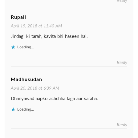
Reply
Rupali
April 19, 2018 at 11:40 AM
Jindagi ki tarah, kavita bhi haseen hai.
Loading...
Reply
Madhusudan
April 20, 2018 at 6:39 AM
Dhanyawad aapko achchha laga aur saraha.
Loading...
Reply