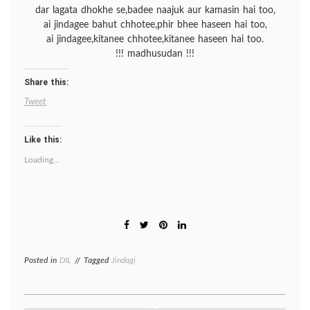
dar lagata dhokhe se,badee naajuk aur kamasin hai too,
ai jindagee bahut chhotee,phir bhee haseen hai too,
ai jindagee,kitanee chhotee,kitanee haseen hai too.
!!! madhusudan !!!
Share this:
Tweet
Like this:
Loading...
Posted in
DIL
Tagged
Jindagi