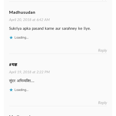
Madhusudan
April 20, 2018 at 6:42 AM
Sukriya apka pasand karne aur sarahney ke liye.
Loading...
Reply
#यज्ञ
April 19, 2018 at 2:22 PM
सुंदर अभिव्यक्ति….
Loading...
Reply