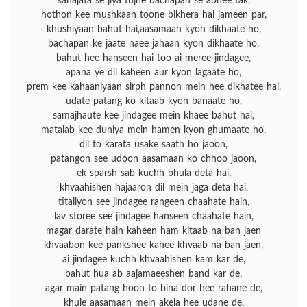
sahajata se jiya tujhe bachapan se abhee tak,
hothon kee mushkaan toone bikhera hai jameen par,
khushiyaan bahut hai,aasamaan kyon dikhaate ho,
bachapan ke jaate naee jahaan kyon dikhaate ho,
bahut hee hanseen hai too ai meree jindagee,
apana ye dil kaheen aur kyon lagaate ho,
prem kee kahaaniyaan sirph pannon mein hee dikhatee hai,
udate patang ko kitaab kyon banaate ho,
samajhaute kee jindagee mein khaee bahut hai,
matalab kee duniya mein hamen kyon ghumaate ho,
dil to karata usake saath ho jaoon,
patangon see udoon aasamaan ko chhoo jaoon,
ek sparsh sab kuchh bhula deta hai,
khvaahishen hajaaron dil mein jaga deta hai,
titaliyon see jindagee rangeen chaahate hain,
lav storee see jindagee hanseen chaahate hain,
magar darate hain kaheen ham kitaab na ban jaen
khvaabon kee pankshee kahee khvaab na ban jaen,
ai jindagee kuchh khvaahishen kam kar de,
bahut hua ab aajamaeeshen band kar de,
agar main patang hoon to bina dor hee rahane de,
khule aasamaan mein akela hee udane de,