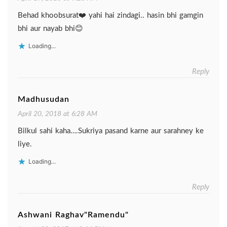
Behad khoobsurat❤️ yahi hai zindagi.. hasin bhi gamgin
bhi aur nayab bhi😊
Loading...
Reply
Madhusudan
April 20, 2018 at 6:28 AM
Bilkul sahi kaha….Sukriya pasand karne aur sarahney ke
liye.
Loading...
Reply
Ashwani Raghav"Ramendu"