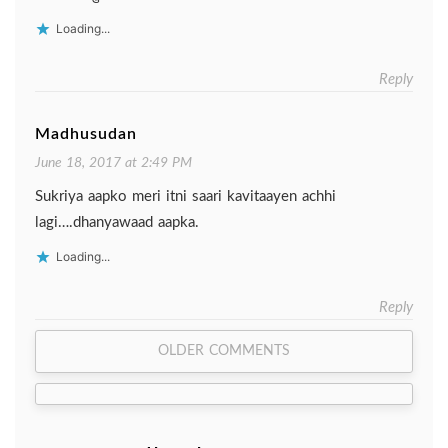
Loading...
Reply
Madhusudan
June 18, 2017 at 2:49 PM
Sukriya aapko meri itni saari kavitaayen achhi
lagi….dhanyawaad aapka.
Loading...
Reply
Comment
OLDER COMMENTS
navigation