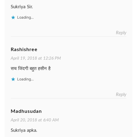
Sukriya Sir.
Loading...
Reply
Rashishree
April 19, 2018 at 12:26 PM
सच जिंदगी बहुत हसीन है
Loading...
Reply
Madhusudan
April 20, 2018 at 6:40 AM
Sukriya apka.