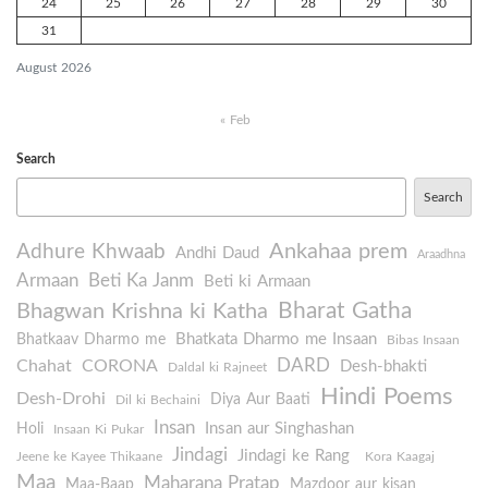
24
25
26
27
28
29
30
31
August 2026
« Feb
Search
Search
Ankahaa prem
Adhure Khwaab
Andhi Daud
Araadhna
Armaan
Beti Ka Janm
Beti ki Armaan
Bharat Gatha
Bhagwan Krishna ki Katha
Bhatkata Dharmo me Insaan
Bhatkaav Dharmo me
Bibas Insaan
DARD
Chahat
CORONA
Desh-bhakti
Daldal ki Rajneet
Hindi Poems
Desh-Drohi
Diya Aur Baati
Dil ki Bechaini
Insan
Insan aur Singhashan
Holi
Insaan Ki Pukar
Jindagi
Jindagi ke Rang
Jeene ke Kayee Thikaane
Kora Kaagaj
Maa
Maharana Pratap
Maa-Baap
Mazdoor aur kisan