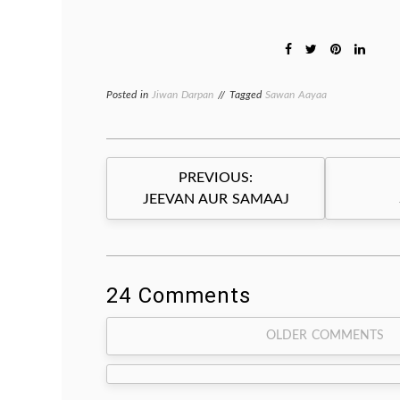
Posted in
Jiwan Darpan
Tagged
Sawan Aayaa
Post
PREVIOUS:
navigation
JEEVAN AUR SAMAAJ
24 Comments
Comment
OLDER COMMENTS
navigation