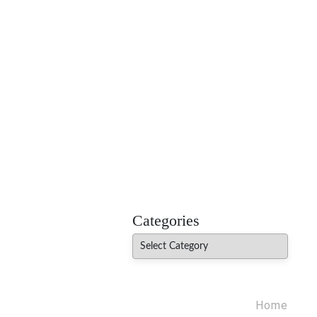
MADHUREO
Madhusudan Singh Poems
Categories
Categories
Home