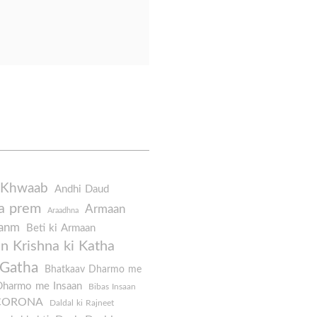
 Khwaab
Andhi Daud
a prem
Armaan
Araadhna
Janm
Beti ki Armaan
 Krishna ki Katha
 Gatha
Bhatkaav Dharmo me
Dharmo me Insaan
Bibas Insaan
CORONA
Daldal ki Rajneet