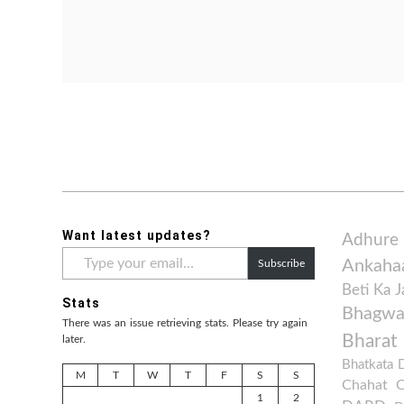
Want latest updates?
Adhure
Type
Ankaha
Subscribe
your
email…
Beti Ka 
Stats
Bhagwan
There was an issue retrieving stats. Please try again
Bharat
later.
Bhatkata 
M
T
W
T
F
S
S
Chahat
1
2