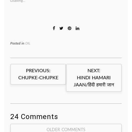
Loading...
Posted in
DIL
Post
PREVIOUS:
NEXT:
navigation
CHUPKE-CHUPKE
HINDI HAMARI
JAAN/हिंदी हमारी जान
24 Comments
Comment
OLDER COMMENTS